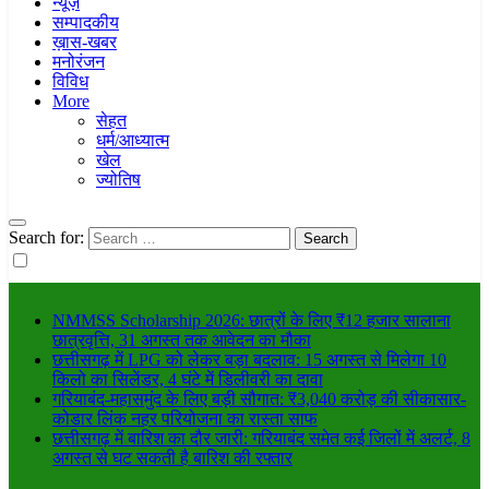
न्यूज़
सम्पादकीय
ख़ास-खबर
मनोरंजन
विविध
More
सेहत
धर्म/आध्यात्म
खेल
ज्योतिष
Search for:
NMMSS Scholarship 2026: छात्रों के लिए ₹12 हजार सालाना
छात्रवृत्ति, 31 अगस्त तक आवेदन का मौका
छत्तीसगढ़ में LPG को लेकर बड़ा बदलाव: 15 अगस्त से मिलेगा 10
किलो का सिलेंडर, 4 घंटे में डिलीवरी का दावा
गरियाबंद-महासमुंद के लिए बड़ी सौगात: ₹3,040 करोड़ की सीकासार-
कोडार लिंक नहर परियोजना का रास्ता साफ
छत्तीसगढ़ में बारिश का दौर जारी: गरियाबंद समेत कई जिलों में अलर्ट, 8
अगस्त से घट सकती है बारिश की रफ्तार