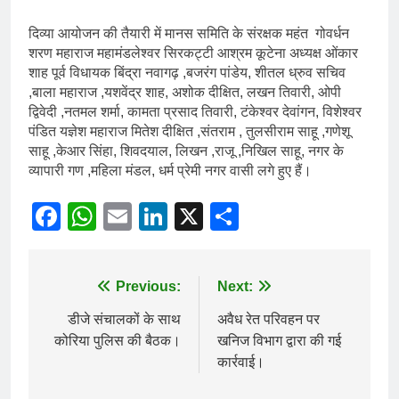
दिव्या आयोजन की तैयारी में मानस समिति के संरक्षक महंत गोवर्धन
शरण महाराज महामंडलेश्वर सिरकट्टी आश्रम कूटेना अध्यक्ष ओंकार
शाह पूर्व विधायक बिंद्रा नवागढ़ ,बजरंग पांडेय, शीतल ध्रुव सचिव
,बाला महाराज ,यशवेंद्र शाह, अशोक दीक्षित, लखन तिवारी, ओपी
द्विवेदी ,नतमल शर्मा, कामता प्रसाद तिवारी, टंकेश्वर देवांगन, विशेश्वर
पंडित यज्ञेश महाराज मितेश दीक्षित ,संतराम , तुलसीराम साहू ,गणेशू
साहू ,केआर सिंहा, शिवदयाल, लिखन ,राजू ,निखिल साहू, नगर के
व्यापारी गण ,महिला मंडल, धर्म प्रेमी नगर वासी लगे हुए हैं।
Facebook
WhatsApp
Email
LinkedIn
X
Share
Post
Previous:
Next:
navigation
डीजे संचालकों के साथ
अवैध रेत परिवहन पर
कोरिया पुलिस की बैठक।
खनिज विभाग द्वारा की गई
कार्रवाई।